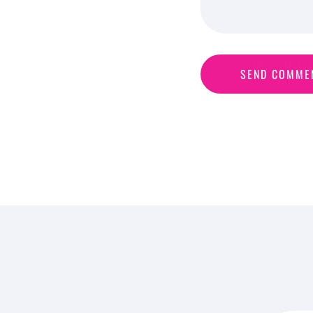
S
E
N
D
C
O
M
M
E
SEND COMME