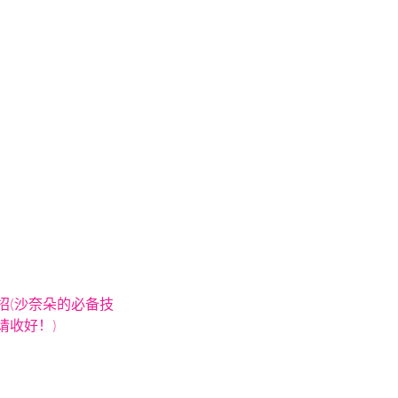
招(沙奈朵的必备技
请收好！)