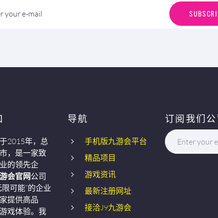
S
U
B
S
C
R
I
SUBSCRI
r your e-mail
口
导航
订阅我们公
于2015年，总
手机版九游会平台
Enter your e
市，是一家致
精品项目
业的领先企
游戏资讯
九游会官网
公司
无限可能”的企业
最新注册网址
家提供高品
接洽J9九游会
游戏体验。我