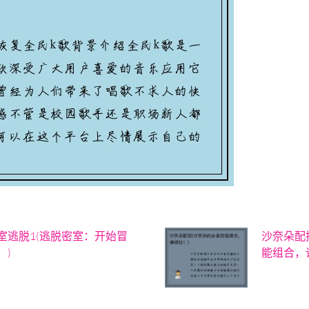
室逃脱1(逃脱密室：开始冒
沙奈朵配
！)
能组合，