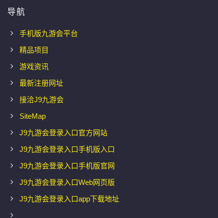
导航
手机版九游会平台
精品项目
游戏资讯
最新注册网址
接洽J9九游会
SiteMap
J9九游会登录入口官方网站
J9九游会登录入口手机版入口
J9九游会登录入口手机版官网
J9九游会登录入口Web网页版
J9九游会登录入口app下载地址