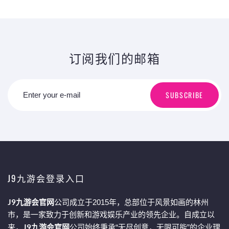
订阅我们的邮箱
SUBSCRIBE
Enter your e-mail
J9九游会登录入口
J9九游会官网
公司成立于2015年，总部位于风景如画的林州
市，是一家致力于创新和游戏娱乐产业的领先企业。自成立以
J9九游会官网
来，
公司始终秉承“无尽创意，无限可能”的企业理