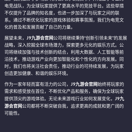
电竞战队，为全球玩家提供了更高水平的竞技平台。这些举措
不仅提升了品牌的知名度，也进一步加深了与玩家之间的联
系。通过不断优化玩家的游戏体验和赛事氛围，我们为电竞文
化的普及和发展贡献了自己的力量。
J9九游会官网
展望未来，
公司将继续秉持“创新引领未来”的发展
战略，深入挖掘全球市场潜力，探索更多元化的娱乐方式。公
司将继续加强与技术创新的结合，利用大数据、人工智能等前
沿技术，推动游戏产业向更加智能化和个性化的方向发展。同
时，我们也将关注社会责任，推动行业的可持续发展，为玩家
创造更加健康、和谐的娱乐环境。
J9九游会官网
作为一家年轻而富有活力的公司，
始终将玩家的
需求和感受放在首位，不断优化产品和服务，确保为全球玩家
J9九
提供顶尖的游戏体验。无论未来游戏行业如何发展变化，
游会官网
公司都将不断突破自我，追求更高的成就和更广阔的
可能性。