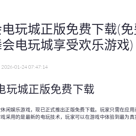
会电玩城正版免费下载(免
会电玩城享受欢乐游戏)
2026-01-24 07:47:14
电玩城正版免费下载
款休闲娱乐游戏，现已正式推出正版免费下载。玩家只需在应用
游戏采用的是最新的电玩技术，玩家可以在游戏中体验到最为真