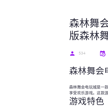
森林舞
版森林舞
534
森林舞会
森林舞会电玩城是一
享受欢乐游戏。这款
游戏特色