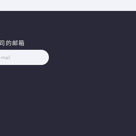
司的邮箱
-mail