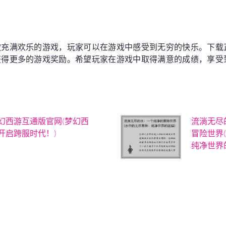
款充满欢乐的游戏，玩家可以在游戏中感受到无穷的快乐。下载
获得更多的游戏奖励。希望玩家在游戏中取得满意的成绩，享受
幻西游互通版官网(梦幻西
流淌无尽
开启跨服时代！)
冒险世界
纯净世界