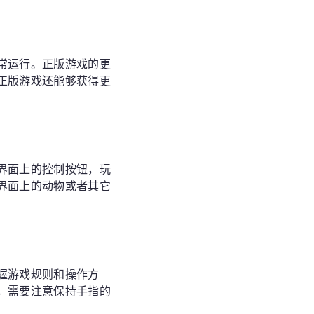
常运行。正版游戏的更
正版游戏还能够获得更
界面上的控制按钮，玩
界面上的动物或者其它
握游戏规则和操作方
，需要注意保持手指的