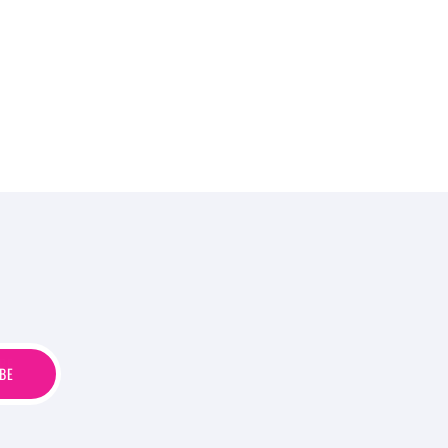
B
E
BE