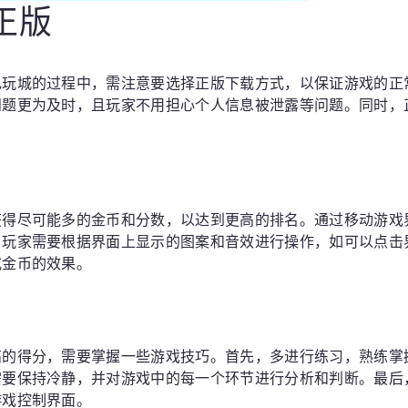
正版
电玩城的过程中，需注意要选择正版下载方式，以保证游戏的正
问题更为及时，且玩家不用担心个人信息被泄露等问题。同时，
获得尽可能多的金币和分数，以达到更高的排名。通过移动游戏
。玩家需要根据界面上显示的图案和音效进行操作，如可以点击
或金币的效果。
高的得分，需要掌握一些游戏技巧。首先，多进行练习，熟练掌
需要保持冷静，并对游戏中的每一个环节进行分析和判断。最后
游戏控制界面。