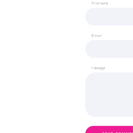
First name
E-mail
Message
S
E
N
D
C
O
M
M
E