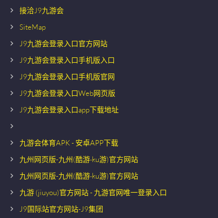
接洽J9九游会
SiteMap
J9九游会登录入口官方网站
J9九游会登录入口手机版入口
J9九游会登录入口手机版官网
J9九游会登录入口Web网页版
J9九游会登录入口app下载地址
九游会体育APK - 安卓APP下载
九州网页版-九州(酷游·ku游)官方网站
九州网页版-九州(酷游·ku游)官方网站
九游 (jiuyou)官方网站 - 九游官网唯一登录入口
J9国际站官方网站-J9集团