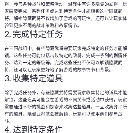
将，参与各种战斗和策略活动。游戏中有许多隐藏的武将，玩
家需要完成一系列任务或达到特定条件才能解锁这些隐藏武
将。解锁隐藏武将不仅增加了游戏的可玩性，还可以让玩家体
验到更多不同的战斗策略和故事情节。
2. 完成特定任务
在三国战纪中，有些隐藏武将需要玩家完成特定的任务才能解
锁。这些任务可能包括击败特定的敌将、完成一系列的剧情任
务、达到一定的等级等。完成这些任务不仅可以解锁隐藏武
将，还可以让玩家更好地了解游戏的故事情节和背景。
3. 收集特定道具
除了完成任务外，有些隐藏武将需要玩家收集特定的道具才能
解锁。这些道具可能会在游戏的不同关卡或活动中获得，玩家
需要通过不断的挑战和探索来收集这些道具。一旦收集齐了所
有的道具，隐藏武将就会被解锁，玩家可以使用他们参与战
斗。
4. 达到特定条件