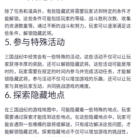
除了任务和道具外，有些隐藏武将需要玩家达到特定的条件才
能解锁。这些条件可能包括玩家的等级、战斗胜利次数、收集
的资源数量等。通过不断的战斗和努力，玩家可以逐渐满足这
些条件，解锁隐藏武将。
5. 参与特殊活动
三国战纪中经常会有一些特殊的活动，这些活动不仅可以让玩
家获得丰厚的奖励，还可以解锁隐藏武将。这些活动可能是限
时的，玩家需要在规定的时间内参与并完成活动任务，才能解
锁隐藏武将。参与活动不仅可以增加游戏的乐趣，还可以让玩
家与其他玩家互动，共同挑战游戏的难度。
6. 探索隐藏地点
在三国战纪的游戏地图中，可能隐藏着一些特殊的地点，玩家
需要通过探索才能找到这些地点。在这些隐藏地点中，玩家可
能会遇到一些难缠的敌将或解谜，只有成功解决这些问题，才
能解锁隐藏武将。探索隐藏地点不仅可以增加游戏的挑战性，