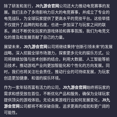
除了研发和发行，
J9九游会官网
公司还大力推动电竞赛事的发
展。我们主办了多场影响力巨大的电竞赛事，并成立了专业的
电竞战队，为全球玩家提供了更高水平的竞技平台。这些举措
不仅提升了品牌的知名度，也进一步加深了与玩家之间的联
系。通过不断优化玩家的游戏体验和赛事氛围，我们为电竞文
化的普及和发展贡献了自己的力量。
展望未来，
J9九游会官网
公司将继续秉持“创新引领未来”的发展
战略，深入挖掘全球市场潜力，探索更多元化的娱乐方式。公
司将继续加强与技术创新的结合，利用大数据、人工智能等前
沿技术，推动游戏产业向更加智能化和个性化的方向发展。同
时，我们也将关注社会责任，推动行业的可持续发展，为玩家
创造更加健康、和谐的娱乐环境。
作为一家年轻而富有活力的公司，
J9九游会官网
始终将玩家的
需求和感受放在首位，不断优化产品和服务，确保为全球玩家
提供顶尖的游戏体验。无论未来游戏行业如何发展变化，
J9九
游会官网
公司都将不断突破自我，追求更高的成就和更广阔的
可能性。