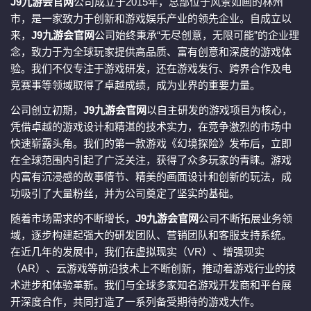
J9九游会官网
公司成立于2015年，总部位于风景如画的林州
市，是一家致力于创新和游戏娱乐产业的领先企业。自成立以
来，
J9九游会官网
公司始终秉承“无尽创意，无限可能”的企业理
念，致力于为全球玩家提供高品质、富有创意和深度的游戏体
验。我们不仅专注于游戏研发，还在游戏发行、跨界合作及电
竞赛事等领域取得了卓越成绩，成为业界的重要力量。
公司创立初期，
J9九游会官网
以自主研发的游戏项目为核心，
凭借卓越的游戏设计和精湛的技术实力，在竞争激烈的市场中
快速崭露头角。我们的第一款游戏《幻境探险》发布后，立即
在全球范围内引起了广泛关注，获得了众多玩家的青睐。游戏
内富有沉浸感的故事情节、精美的画面设计和创新的玩法，成
功吸引了大量粉丝，并为公司奠定了坚实的基础。
随着市场需求的不断增长，
J9九游会官网
公司不断拓展业务领
域，逐步构建起强大的研发团队、营销团队和客服支持系统。
在近几年的发展中，我们在虚拟现实（VR）、增强现实
（AR）、云游戏等前沿技术上不断创新，推动着游戏行业的技
术进步和体验革新。我们与全球多家知名游戏开发商和平台展
开深度合作，共同打造了一系列备受期待的游戏大作。