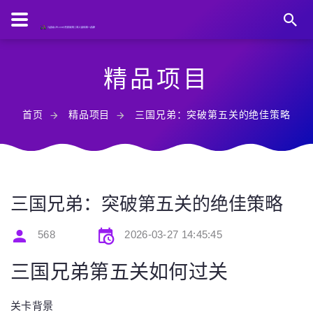
精品项目
首页
精品项目
三国兄弟：突破第五关的绝佳策略
三国兄弟：突破第五关的绝佳策略
568
2026-03-27 14:45:45
三国兄弟第五关如何过关
关卡背景