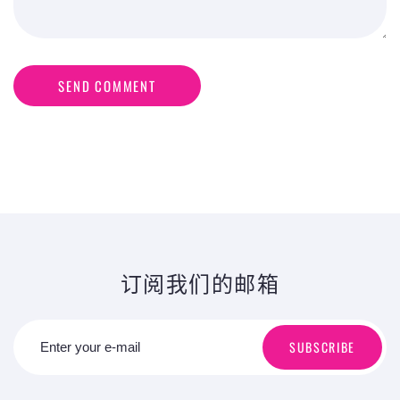
SEND COMMENT
订阅我们的邮箱
SUBSCRIBE
Enter your e-mail